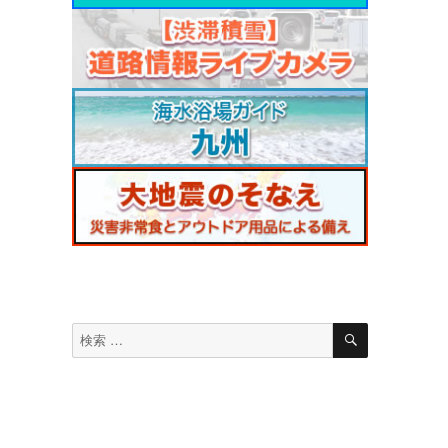
リ
検
検
索
索
対
象: