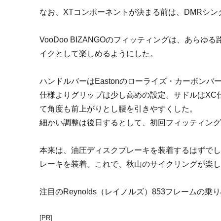
なお、XTコンポーネントが決まる前は、DMRシン
VooDoo BIZANGOのフィッティングは、あ
イクとして楽しめるようにした。
ハンドルバーはEastonのローライズ・カーボンバ
仕様よりグリップは少し高めの設定。サドルはXC
て角度も前上がりとし腰を引きやすくした。
細かい調整は後日するとして、初回フィッティン
本来は、油圧ディスクプレーキを装着するはずでしたが
レーキを装着。これで、秋山のサイクリングが楽
注目のReynolds（レイノルズ）853フレーム
[PR]