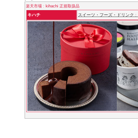
楽天市場 : kihachi 正規取扱品
キハチ
スイーツ・フーズ・ドリンク :