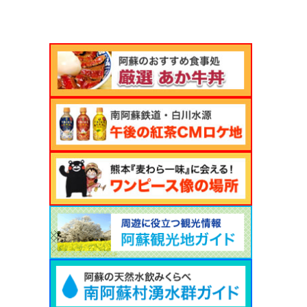
カ
イ
ブ