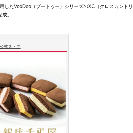
を使用したVooDoo（ブードゥー）シリーズのXC（クロスカント
完成。
ー公式ストア