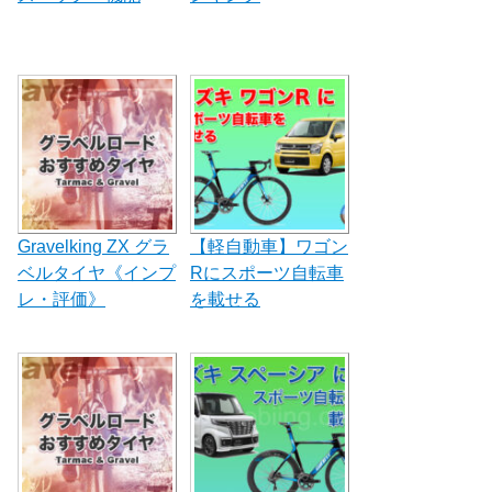
Gravelking ZX グラ
【軽自動車】ワゴン
ベルタイヤ《インプ
Rにスポーツ自転車
レ・評価》
を載せる