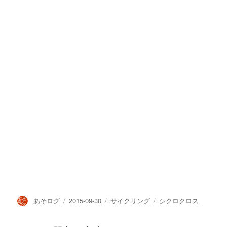
投
投
カ
タ
あそログ
2015-09-30
サイクリング
シクロクロス
稿
稿
テ
グ
者
日:
ゴ
リ