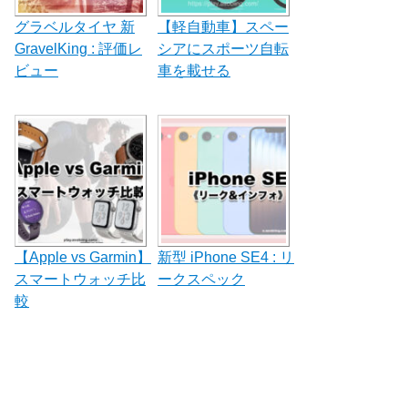
グラベルタイヤ 新
【軽自動車】スペー
GravelKing : 評価レ
シアにスポーツ自転
ビュー
車を載せる
【Apple vs Garmin】
新型 iPhone SE4 : リ
スマートウォッチ比
ークスペック
較