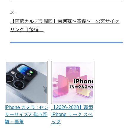
の
ビ
投
次
稿:
ゲ
次
【阿蘇カルデラ周回】南阿蘇〜高森〜一の宮サイク
の
リング［後編］
ー
投
シ
稿:
ョ
ン
iPhone カメラ : セン
【2026-2028】新型
サーサイズと焦点距
iPhone リーク スペ
離・画角
ック