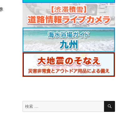
準
脈
検
検
索
索
対
象: