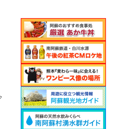
カ
イ
ブ
ク