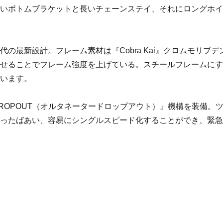
低いボトムブラケットと長いチェーンステイ、それにロングホ
の最新設計。フレーム素材は『Cobra Kai』クロムモリブデ
わせることでフレーム強度を上げている。スチールフレームに
ています。
 DROPOUT（オルタネータードロップアウト）』機構を装備。
なったばあい、容易にシングルスピード化することができ、緊