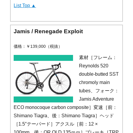
List Top ▲
Jamis / Renegade Exploit
価格：￥139,000（税抜）
素材［フレーム：
Reynolds 520
double-butted SST
chromoly main
tubes、フォーク：
Jamis Adventure
ECO monocoque carbon composite］変速［前：
Shimano Tiagra、後：Shimano Tiagra］ヘッド
［1.5″テーパード］アクスル［前：12 ×
100mm、後：QR OLD 135ｍｍ］ブレーキ［TRP