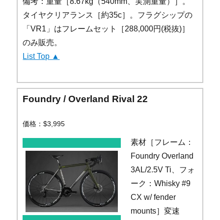
備考：重量［8.67kg（540mm、実測重量）］。
タイヤクリアランス［約35c］。フラグシップの
「VR1」はフレームセット［288,000円(税抜)］
のみ販売。
List Top ▲
Foundry / Overland Rival 22
価格：$3,995
素材［フレーム：
Foundry Overland
3AL/2.5V Ti、フォ
ーク：Whisky #9
CX w/ fender
mounts］変速