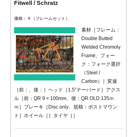
Fitwell / Schratz
価格：￥（フレームセット）
素材［フレーム：
Double Butted
Welded Chromoly
Frame、フォー
ク：フォーク選択
（Steel /
Carbon）］変速
［前：、後：］ヘッド［1.5″テーパード］アクス
ル［前：QR 9 × 100mm、後：QR OLD 135ｍ
ｍ］ブレーキ［Disc only、規格：ポストマウン
ト］ホイール［］タイヤ［］