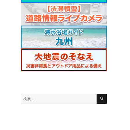
検
検
索
索
対
象: