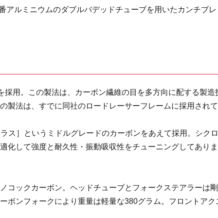
61番アルミニウムのダブルバデッドチューブを用いたカンチブレ
+製法を採用。この製法は、カーボン繊維の目を多方向に配する製造
この製法は、すでに同社のロードレーサーフレームに採用され
Paクラス］というミドルグレードのカーボンをあえて採用。シク
最適化して強度と耐久性・振動吸収性をチューニングしてあり
モノコックカーボン。ヘッドチューブとフォークステアラーは
ーボンフォークにより重量は軽量な380グラム。フロントアク