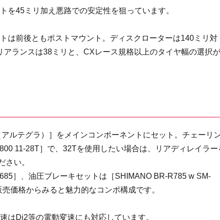
トを45ミリ加え悪路での安定性を狙っています。
トは前後ともポストマウント。ディスクローターは140ミリ対
リアランスは38ミリと、CXレース規格以上のタイヤ幅の選択
GRA（アルテグラ）］をメインコンポーネントにセット。チェーリ
S-5800 11-28T］で、32Tを使用したい場合は、リアディレイラー
ください。
85］、油圧ブレーキセットは［SHIMANO BR-R785 w SM-
した販売価格からみると魅力的なコンポ構成です。
速はDi2等の電動変速にも対応しています。