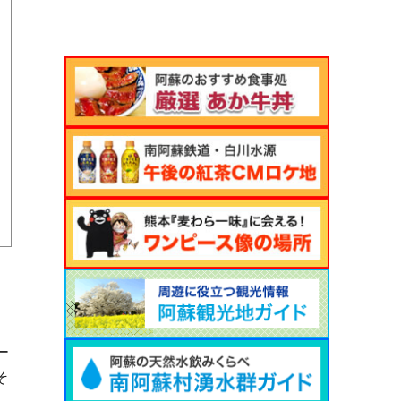
カ
イ
ブ
ー
そ