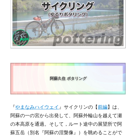
阿蘇久住 ポタリング
『
やまなみハイウェイ
』サイクリンの【
前編
】は、
阿蘇の一の宮から出発して、阿蘇外輪山を越えて瀬
の本高原を通過。そして，ルート途中の展望所で阿
蘇五岳（別名『阿蘇の涅槃像』）を眺めることがで