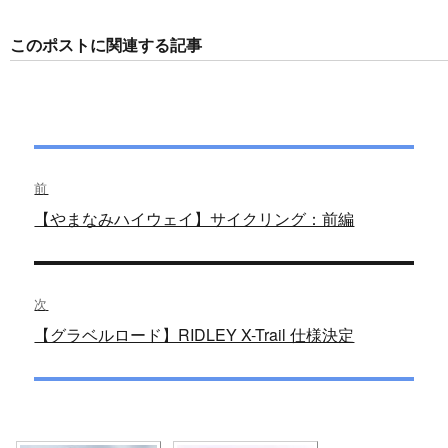
者
日:
ゴ
リ
ー
このポストに関連する記事
投
前
稿
過
【やまなみハイウェイ】サイクリング：前編
去
ナ
の
ビ
投
次
稿:
ゲ
次
【グラベルロード】RIDLEY X-Trail 仕様決定
の
ー
投
シ
稿: