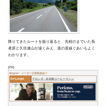
降りてきたルートを振り返ると、先程のまでいた長
者原と久住連山が遠くみえ、道の直線ぐあいもよく
わかります。
[PR]
Amazon：メーカー正規取扱品
De’Longhi
デロンギ : 全自動コーヒーマシン