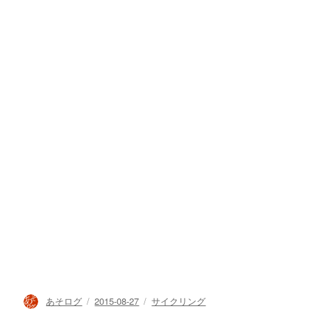
投
投
カ
あそログ
2015-08-27
サイクリング
稿
稿
テ