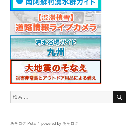
検
検
索
索
対
象:
あそログ Pota
powered by あそログ