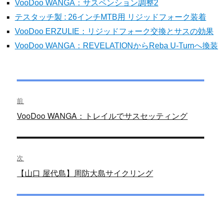
VooDoo WANGA：サスペンション調整2
テスタッチ製 : 26インチMTB用 リジッドフォーク装着
VooDoo ERZULIE：リジッドフォーク交換とサスの効果
VooDoo WANGA：REVELATIONからReba U-Turnへ換装
投
前
稿
過
VooDoo WANGA：トレイルでサスセッティング
去
ナ
の
ビ
投
次
稿:
ゲ
次
【山口 屋代島】周防大島サイクリング
の
ー
投
シ
稿: