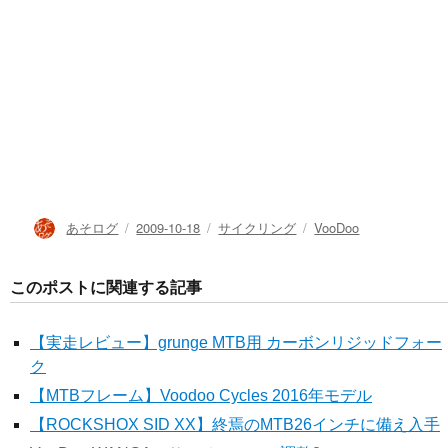
投
投
カ
タ
あそログ
2009-10-18
サイクリング
VooDoo
稿
稿
テ
グ
者
日:
ゴ
リ
ー
このポストに関連する記事
【実走レビュー】grunge MTB用 カーボンリジッドフォー
ク
【MTBフレーム】Voodoo Cycles 2016年モデル
【ROCKSHOX SID XX】終焉のMTB26インチに備え入手